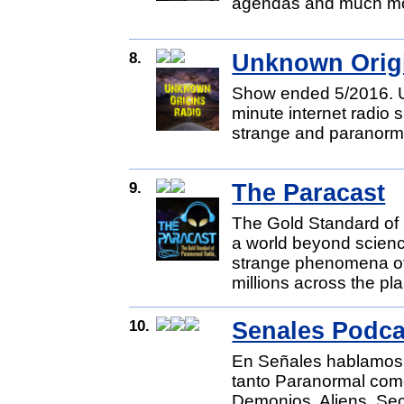
agendas and much more
8.
Unknown Orig
Show ended 5/2016. U
minute internet radio 
strange and paranorm
9.
The Paracast
The Gold Standard of
a world beyond scien
strange phenomena of 
millions across the pla
10.
Senales Podca
En Señales hablamos d
tanto Paranormal como
Demonios, Aliens, Se