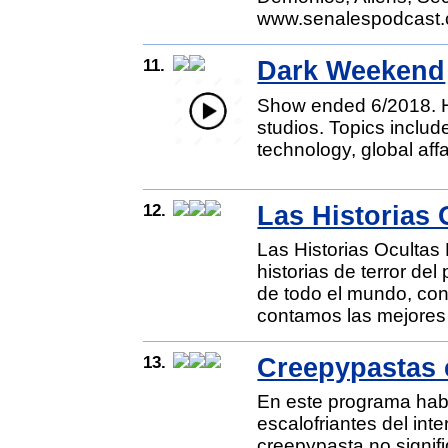
www.senalespodcast.c
11.
Dark Weekend
Show ended 6/2018. 
studios. Topics includ
technology, global affa
12.
Las Historias 
Las Historias Oculta
historias de terror de
de todo el mundo, con
contamos las mejores 
13.
Creepypastas 
En este programa hab
escalofriantes del inte
creepypasta no signifi