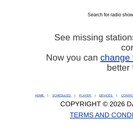
Search for radio show
See missing statio
co
Now you can
change 
better
HOME
|
SCHEDULED
|
PLAYER
|
DEVICES
|
CONTA
COPYRIGHT © 2026 D
TERMS AND COND