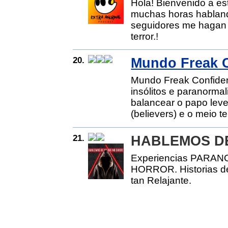
Hola! Bienvenido a e
muchas horas habland
seguidores me hagan l
terror.!
20.
Mundo Freak C
Mundo Freak Confiden
insólitos e paranorma
balancear o papo leve 
(believers) e o meio te
21.
HABLEMOS DE
Experiencias PARAN
HORROR. Historias d
tan Relajante.