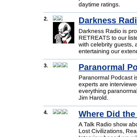
daytime ratings.
2.
Darkness Rad
Darkness Radio is pr
RETREATS to our liste
with celebrity guests,
entertaining our exten
3.
Paranormal Po
Paranormal Podcast i
experts are intervie
everything paranormal
Jim Harold.
4.
Where Did th
A Talk Radio show abo
Lost Civilizations, Re