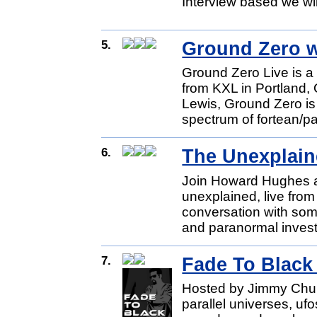
Interview based we wil
5.
Ground Zero w
Ground Zero Live is a 
from KXL in Portland,
Lewis, Ground Zero is
spectrum of fortean/pa
6.
The Unexplai
Join Howard Hughes as
unexplained, live fr
conversation with so
and paranormal invest
7.
Fade To Blac
Hosted by Jimmy Churc
parallel universes, ufo