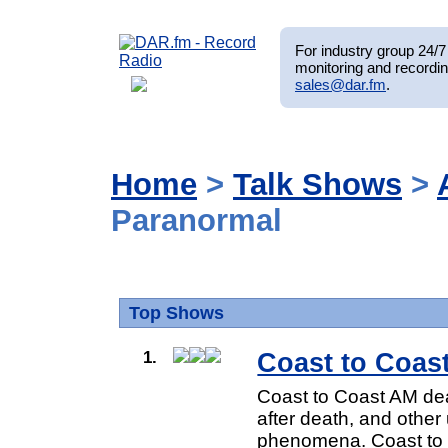
For industry group 24/7 
monitoring and recordin
sales@dar.fm
.
Home
>
Talk Shows
>
Paranormal
Top Shows
1.
Coast to Coas
Coast to Coast AM dea
after death, and other
phenomena. Coast to C