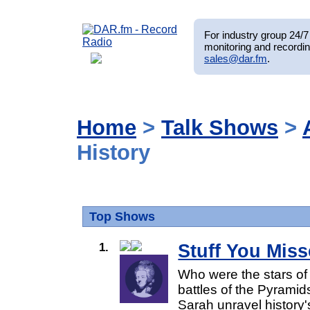
For industry group 24/7 
monitoring and recordin
sales@dar.fm
.
Home
>
Talk Shows
>
History
Top Shows
1.
Stuff You Miss
Who were the stars of
battles of the Pyramid
Sarah unravel history'