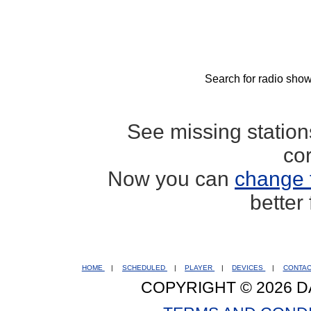
Search for radio show
See missing statio
co
Now you can
change 
better
HOME
|
SCHEDULED
|
PLAYER
|
DEVICES
|
CONTA
COPYRIGHT © 2026 D