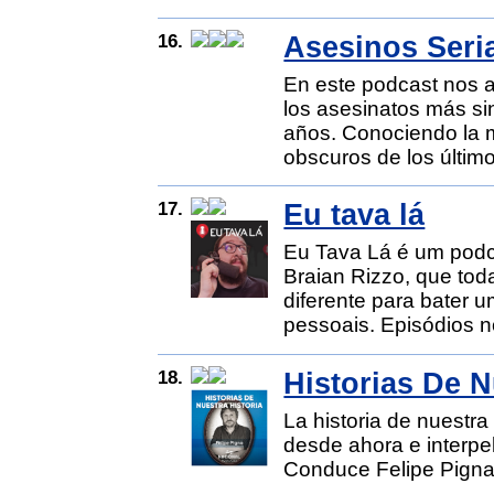
16.
Asesinos Seri
En este podcast nos 
los asesinatos más si
años. Conociendo la m
obscuros de los último
17.
Eu tava lá
Eu Tava Lá é um podc
Braian Rizzo, que to
diferente para bater u
pessoais. Episódios n
18.
Historias De N
La historia de nuestra
desde ahora e interp
Conduce Felipe Pigna