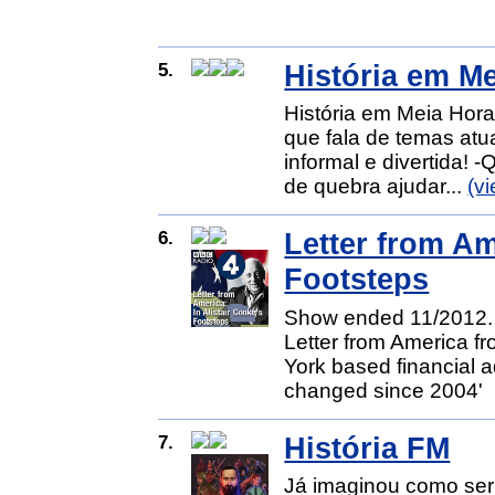
5.
História em M
História em Meia Hora
que fala de temas atua
informal e divertida
de quebra ajudar...
(v
6.
Letter from Am
Footsteps
Show ended 11/2012. E
Letter from America f
York based financial a
changed since 2004'
7.
História FM
Já imaginou como seri